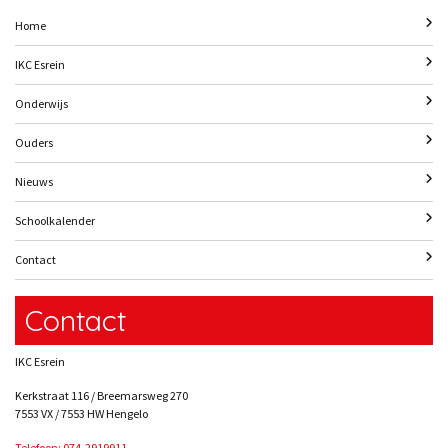
Home
IKC Esrein
Onderwijs
Ouders
Nieuws
Schoolkalender
Contact
Contact
IKC Esrein
Kerkstraat 116 / Breemarsweg 270
7553 VX / 7553 HW Hengelo
Telefoon: 074-2919911